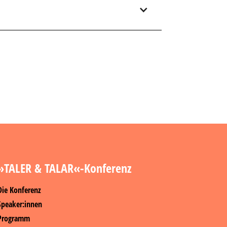
»TALER & TALAR«-Konferenz
Die Konferenz
Speaker:innen
Programm