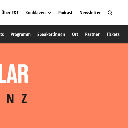
Über T&T
Konklaven
Podcast
Newsletter
ts
Programm
Speaker:innen
Ort
Partner
Tickets