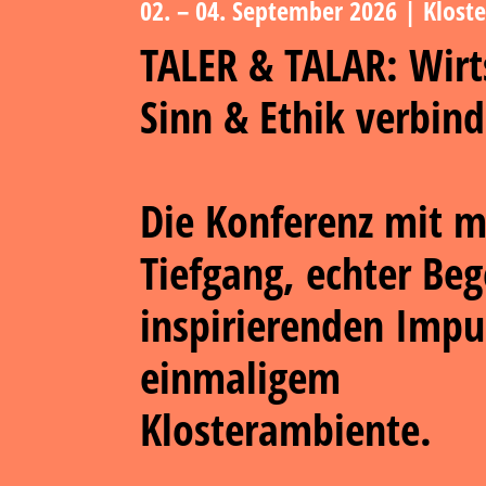
02. – 04. September 2026 | Klost
TALER & TALAR:
Wirt
Sinn & Ethik verbin
Die Konferenz mit 
Tiefgang, echter Be
inspirierenden Impu
einmaligem
Klosterambiente.