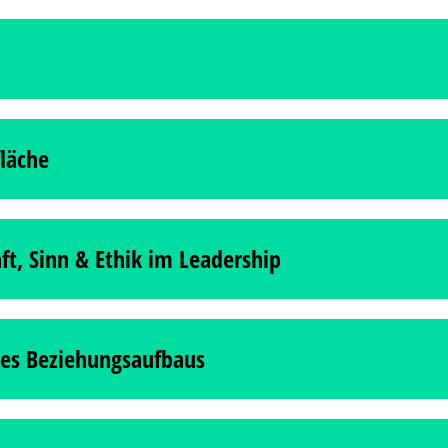
tsteht eine Atmosphäre, in der echte Begegnung & persönlicher Austausch möglich sind
fläche
iche Blickwinkel & kreatives Denken in Spannungsfeldern.
, nicht nur oberflächliches „Networking“, sondern Anregungen, die zum Nachdenken &
t, Sinn & Ethik im Leadership
lichen & gleichzeitig wirtschaftlich erfolgreich sind? Wir sprechen mit Unternehmer:i
haftlicher Erfolg & gute Führung mit ethischen Haltungen, verantwortungsvollem Hande
des Beziehungsaufbaus
rungskräfte den Purpose ihrer Organisation? Wie sieht eine gute Führung aus, die d
 & wie gehen wir mit Dilemmata um? Wie können Führungskräfte & Inhaber:innen ihr Un
n konkrete Themen & Führungskonzepte behandelt, damit Teilnehmende Impulse mitneh