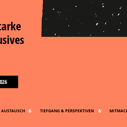
tarke
usives
026
& AUSTAUSCH
TIEFGANG & PERSPEKTIVEN
MITMAC