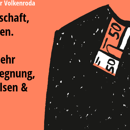
er Volkenroda
schaft,
den.
mehr
gegnung,
lsen &