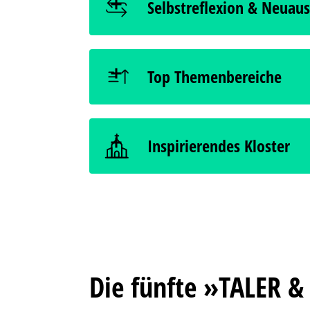
Selbstreflexion & Neuaus
geht es um Lernen, Austausch auf Augenhöhe, persönli
Zeit, innezuhalten, das eigene Handeln zu hinterfragen
Top Themenbereiche
unserem Leben verbunden werden? Wie sinnstiftend darf d
Es dreht sich um die vier zentralen Themen, die Wirtsc
Inspirierendes Kloster
Impulsen, die zum Nachdenken, Austauschen & Handeln
Das Kloster Volkenroda schafft Ruhe, Weite & Reflexion
Begegnungen & persönliche Weiterentwicklung einzulassen
Die fünfte »TALER &