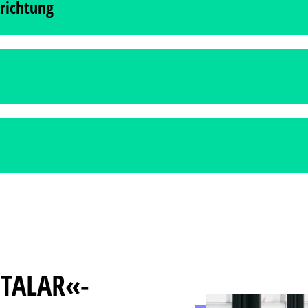
richtung
che & berufliche Weiterentwicklung. Wir sind gemeinsam auf dem Weg.
 & neu auszurichten mit Fokus auf Werte, Haltung & Wirkung. Was gibt uns Sinn & Zufri
er eigene Beruf sein? Warum ist Sinn das vielleicht wichtigste Karriereziel? Ist der Be
haft, Führung & Sinn verbinden. Es geht dabei um Unternehmertum & Purpose, Führungs
 anregen.
sräume. Ideal, um den Alltag loszulassen & neue Perspektiven einzunehmen. Die besond
. Gleichzeitig bietet der Ort Raum für kreative Ideen & innere Klarheit.
 TALAR«-