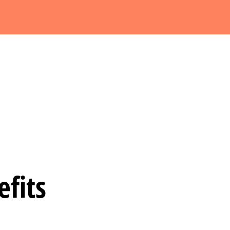
nnen, müssen wir Sie darauf hinweisen, dass beim Abspielen der Video
Mit dem Klick auf den Play-Button stimmen Sie dem zu.
efits