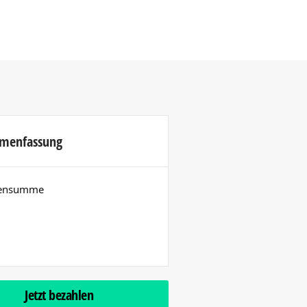
menfassung
hensumme
Jetzt bezahlen